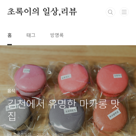
본문 바로가기
초록이의 일상,리뷰
홈
태그
방명록
음식
김천에서 유명한 마카롱 맛
집
by 초록이일상
2020. 5. 16.