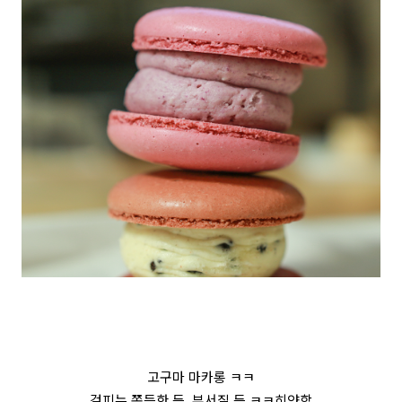
고구마 마카롱 ㅋㅋ
겉피는 쫀득한 듯, 부서질 듯 ㅋㅋ히얀함