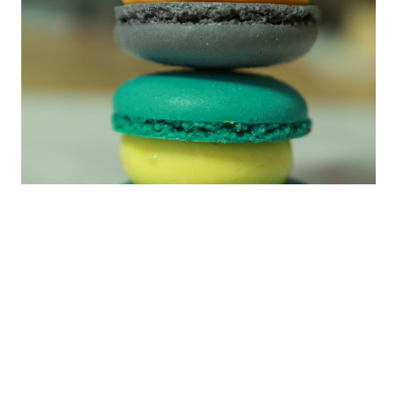
마카롱 입문을 시켰으니 맛 없진 않은 듯 ~