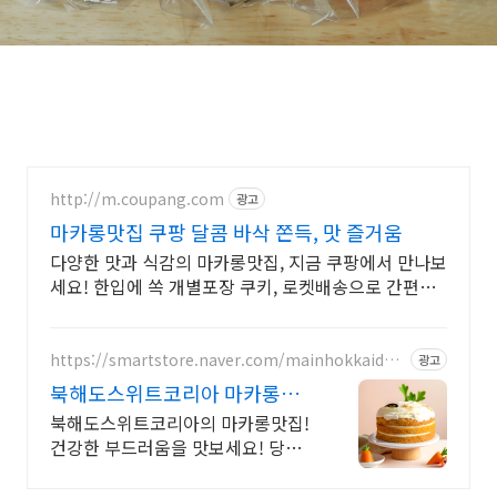
http://m.coupang.com
광고
마카롱맛집 쿠팡 달콤 바삭 쫀득, 맛 즐거움
다양한 맛과 식감의 마카롱맛집, 지금 쿠팡에서 만나보
세요! 한입에 쏙 개별포장 쿠키, 로켓배송으로 간편하
게 즐기세요.
https://smartstore.naver.com/mainhokkaidos
광고
weetkorea
북해도스위트코리아 마카롱맛
집 잊지 못할 수제케이크 선물
북해도스위트코리아의 마카롱맛집!
건강한 부드러움을 맛보세요! 당근
케이크 선물! 당일주문,당일출고/ 예
약배송/ 선물/ 단체주문/ 명품 케이