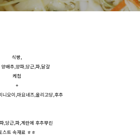
식빵,
- 양배추,양파,당근,파,달걀
케첩
+
 미니오이,마요네즈,올리고당,후추
파,당근,파,계란에 후추뿌린
토스트 속재료 ㅎㅎ