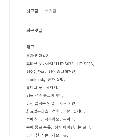
최근글
인기글
최근댓글
태그
혼자 밥해먹기
휴테크 눈마사지기 HT-S03A
HT-S03A
성주돈까스
성주 중고에어컨
coolmask
혼자 집밥
휴테크 눈마사지기
경북 성주 중고에어컨
김천 율곡동 인절미 치즈 치킨
화요일돈까스
성주 에어컨 설치비
쿨마스크
성주화요일돈까스
몸에 좋은 속옷
성주 에어컨
눈 온열
공기정화식물
라온다온