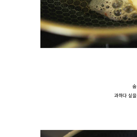
숨
과하다 싶을