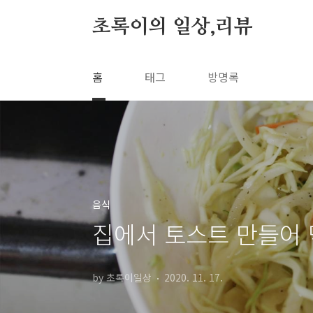
본문 바로가기
초록이의 일상,리뷰
홈
태그
방명록
음식
집에서 토스트 만들어
by 초록이일상
2020. 11. 17.