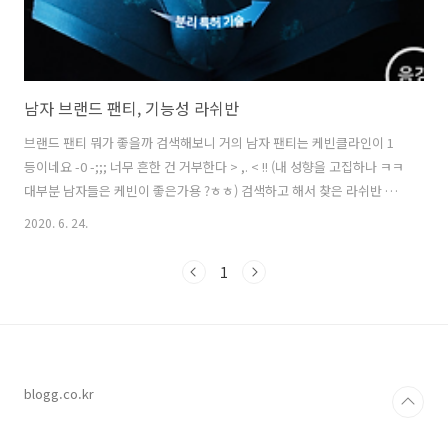
남자 브랜드 팬티, 기능성 라쉬반
브랜드 팬티 뭐가 좋을까 검색해보니 거의 남자 팬티는 케빈클라인이 1
등이네요 -0 -;;; 너무 흔한 건 거부한다 > ,. < !! (내 성향을 고집하나 ㅋㅋ
대부분 남자들은 케빈이 좋은가용 ?ㅎㅎ) 검색하고 해서 찾은 라쉬반 남
자의 거기와 거기를 분리시켜줘서 편하다고 하네요 - 0 - 기능성은 40대
2020. 6. 24.
이상이 입는 거 같기도 하고 분리된 탓에 적응하는데 시간이 좀 걸린다고
하던데 걱정이 좀 앞서긴 합니다 (케빈클라인 그냥 사지 왜 이런 걸 샀냐
1
고 할까봐) 라쉬반 크라운 소재 로오셀(텐셀) 94%, 폴리우레탄 6% 장점
정자 기능을 가장 활성화시키는 적정 온도가 33.3도 인데 음경, 음낭을
분리해줌으로 땀이 차는 걸 막고, 텐셀 원료라 환경 친화적, 면보다 흡수
성 업! 천연 항박테리아 기능도 갖고 있어서 ..
blogg.co.kr