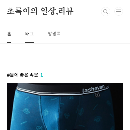
본문 바로가기
초록이의 일상,리뷰
홈
태그
방명록
몸에 좋은 속옷
1