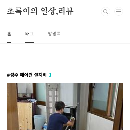
본문 바로가기
초록이의 일상,리뷰
홈
태그
방명록
성주 에어컨 설치비
1