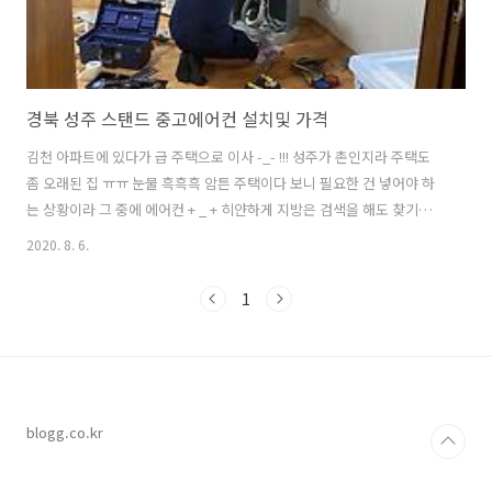
경북 성주 스탠드 중고에어컨 설치및 가격
김천 아파트에 있다가 급 주택으로 이사 -_- !!! 성주가 촌인지라 주택도
좀 오래된 집 ㅠㅠ 눈물 흑흑흑 암튼 주택이다 보니 필요한 건 넣어야 하
는 상황이라 그 중에 에어컨 + _ + 히얀하게 지방은 검색을 해도 찾기가
너무 힘듬 성주는 더더욱 인터넷으로 원하는 정보를 찾는 게 쉽지가 않음
2020. 8. 6.
ㅠㅠ 다 아는 사람한테 물어물어 컴퓨터도 고치고, 에어컨은 당근에서 ㅋ
ㅋㅋ 개인한테 중고에어컨을 구매해서 설치만 따로 할까도 생각을 해봤
1
는데 개인이 판매하는 가격에 가지러 가야하고, 실어다가 와야 하고 옮겨
야 하고 설치기사 따로 불러야 하고 이리저리 따지니 개인한테 사는 것도
크게 매리트가 ㅠㅠ 남자라면 싣고, 옮기고 한 10만원 아끼려나 도무지
엄두가 나지 않아서 그냥 중고에어컨 판매하는 업자 선택! 가전 사느라..
blogg.co.kr