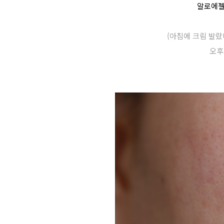
알로에젤만
(아침에 크림 발
오후