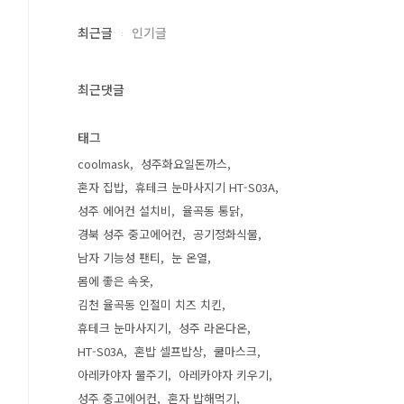
최근글
인기글
최근댓글
태그
coolmask
성주화요일돈까스
혼자 집밥
휴테크 눈마사지기 HT-S03A
성주 에어컨 설치비
율곡동 통닭
경북 성주 중고에어컨
공기정화식물
남자 기능성 팬티
눈 온열
몸에 좋은 속옷
김천 율곡동 인절미 치즈 치킨
휴테크 눈마사지기
성주 라온다온
HT-S03A
혼밥 셀프밥상
쿨마스크
아레카야자 물주기
아레카야자 키우기
성주 중고에어컨
혼자 밥해먹기