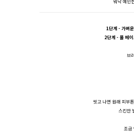
워낙 예민
1단계 - 가벼
2단계 - 풀 메
브러
씻고 나면 원래 피부
스킨만 
조금