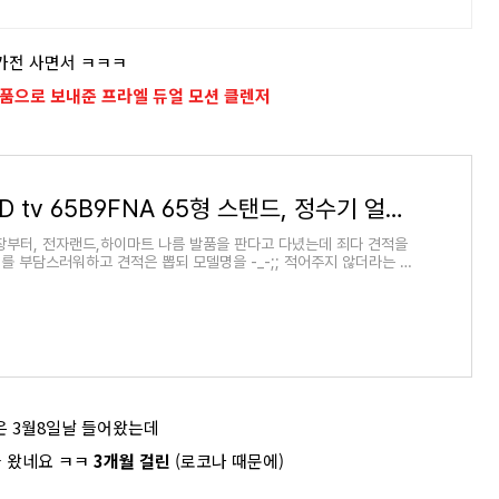
가전 사면서 ㅋㅋㅋ
품으로 보내준 프라엘 듀얼 모션 클렌저
LG OLED tv 65B9FNA 65형 스탠드, 정수기 얼음 냉장고 J812S35 구매기 훔...
장부터, 전자랜드,하이마트 나름 발품을 판다고 다녔는데 죄다 견적을
를 부담스러워하고 견적은 뽑되 모델명을 -_-;; 적어주지 않더라는 ~
에서 더 꼼꼼했��
은 3월8일날 들어왔는데
 왔네요 ㅋㅋ
3개월 걸린
(로코나 때문에)