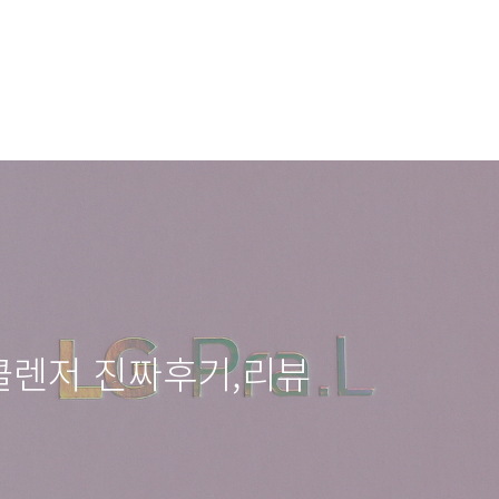
 클렌저 진짜후기,리뷰