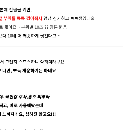
본체 전원을 키면,
할 부위를 콕콕 찝어줘서
엄청 신기하고 ㅋㅋ
잼있네요
 짧아요 ~ 부위별 10초 ?? 암튼 짧음
다 10배 더 깨끗하게 씻긴다고 ~
해서 그런지 스므스하니 약하더라구요
 나면, 뽀득 개운하기는 하네요
경우
극민감 주사,홍조 피부라
찍고, 바로 사용해봤는데
 느껴지네요, 심하진 않고요!!!