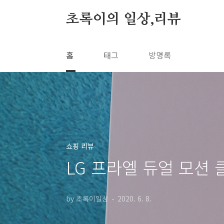
본문 바로가기
초록이의 일상,리뷰
홈
태그
방명록
쇼핑 리뷰
LG 프라엘 듀얼 모션
by 초록이일상
2020. 6. 8.