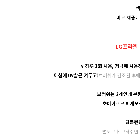
택
바로 제품에
LG프라엘
v 하루 1회 사용, 저녁에 사
아침에 uv살균 켜두고
(브러쉬가 건조된 후에
브러쉬는 2개인데 본
초마이크로 미세모로
딥클렌
별도구매 브러쉬인 