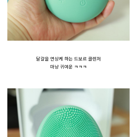
달걀을 연상케 하는 드보르 클렌저
마냥 귀여운 ㅋㅋㅋ