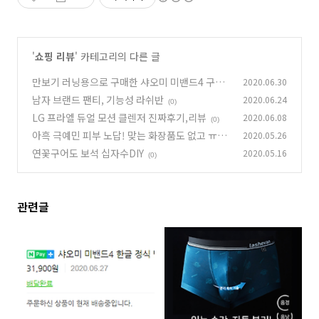
'
쇼핑 리뷰
' 카테고리의 다른 글
만보기 러닝용으로 구매한 샤오미 미밴드4 구매,
2020.06.30
사용 후기
남자 브랜드 팬티, 기능성 라쉬반
2020.06.24
(0)
(0)
LG 프라엘 듀얼 모션 클렌저 진짜후기,리뷰
2020.06.08
(0)
아흑 극예민 피부 노답! 맞는 화장품도 없고 ㅠㅠ
2020.05.26
연꽃구어도 보석 십자수DIY
2020.05.16
(1)
(0)
관련글