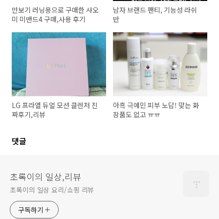
만보기 러닝용으로 구매한 샤오
남자 브랜드 팬티, 기능성 라쉬
미 미밴드4 구매,사용 후기
반
LG 프라엘 듀얼 모션 클렌저 진
아흑 극예민 피부 노답! 맞는 화
짜후기,리뷰
장품도 없고 ㅠㅠ
댓글
초록이의 일상,리뷰
초록이의 일상 요리/쇼핑 리뷰
구독하기