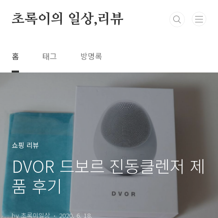
본문 바로가기
초록이의 일상,리뷰
홈
태그
방명록
쇼핑 리뷰
DVOR 드보르 진동클렌저 제
품 후기
by 초록이일상
2020. 6. 18.