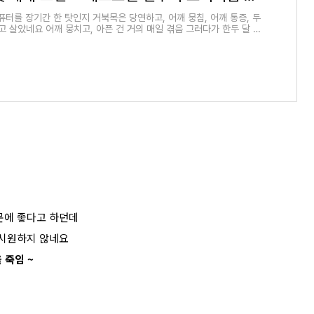
퓨터를 장기간 한 탓인지 거북목은 당연하고, 어깨 뭉침, 어깨 통증, 두
고 살았네요 어깨 뭉치고, 아픈 건 거의 매일 겪음 그러다가 한두 달 넘
이 좀 완화된 게 어깨 통증..
문에 좋다고 하던데
 시원하지 않네요
 죽임 ~