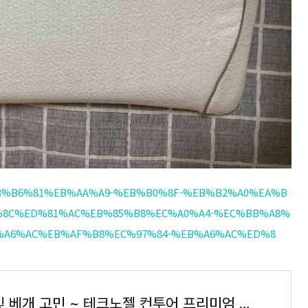
B0%EB%B6%81%EB%AA%A9-%EB%B0%8F-%EB%B2%A0%EA%B
%8C%ED%81%AC%EB%85%B8%EC%A0%A4-%EC%BB%A8%
%A6%AC%EB%AF%B8%EC%97%84-%EB%A6%AC%ED%8
거북목 및 베개 고민 ~ 테크노젤 컨투어 프리미엄 리퍼