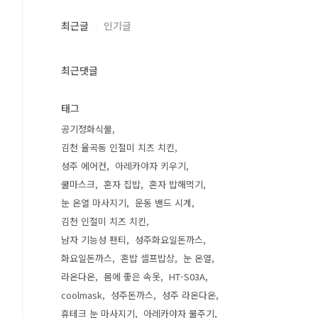
최근글
인기글
최근댓글
태그
공기정화식물
김천 율곡동 인절미 치즈 치킨
성주 에어컨
아레카야자 키우기
쿨마스크
혼자 집밥
혼자 밥해먹기
눈 온열 마사지기
운동 밴드 시계
김천 인절미 치즈 치킨
남자 기능성 팬티
성주화요일돈까스
화요일돈까스
혼밥 셀프밥상
눈 온열
라온다온
몸에 좋은 속옷
HT-S03A
coolmask
성주돈까스
성주 라온다온
휴테크 눈 마사지기
아레카야자 물주기