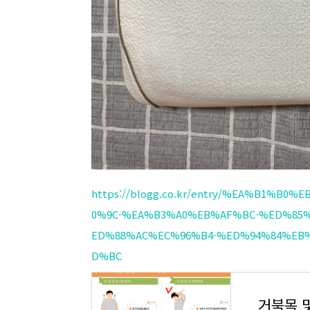
https://blogg.co.kr/entry/%EA%B1%
0%9C-%EA%B3%A0%EB%AF%BC-%ED%85
ED%88%AC%EC%96%B4-%ED%94%84%EB
D%BC