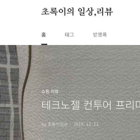
본문 바로가기
초록이의 일상,리뷰
홈
태그
방명록
쇼핑 리뷰
테크노젤 컨투어 프리미
by 초록이일상
2019. 12. 13.