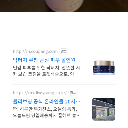
http://m.coupang.com
광고
닥터지 쿠팡 남성 피부 올인원
민감 피부를 위한 닥터지! 산뜻한 시
카 보습 크림을 로켓배송으로. 와우
회원 무료배송, 30일 안심 반품. 최
대 5% 적립까지 놓치지 마세요.
https://m.oliveyoung.co.kr/
광고
올리브영 공식 온라인몰 20시
이전 주문은 오늘드림
딱! 하루만 특가찬스, 오늘의 특가,
오늘드림 당일배송까지 꿀혜택 놓치
지마세요!