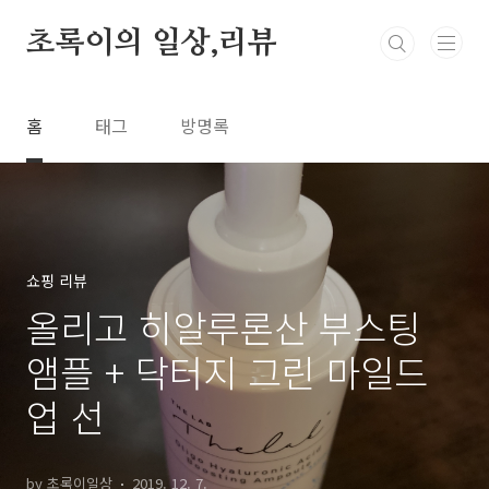
본문 바로가기
초록이의 일상,리뷰
홈
태그
방명록
쇼핑 리뷰
올리고 히알루론산 부스팅
앰플 + 닥터지 그린 마일드
업 선
by 초록이일상
2019. 12. 7.