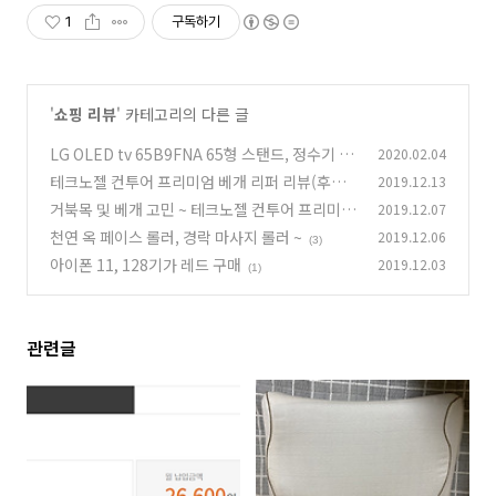
1
구독하기
'
쇼핑 리뷰
' 카테고리의 다른 글
LG OLED tv 65B9FNA 65형 스탠드, 정수기 얼
2020.02.04
음 냉장고 J812S35 구매기 훔...
테크노젤 컨투어 프리미엄 베개 리퍼 리뷰(후기)
2019.12.13
(3)
거북목 및 베개 고민 ~ 테크노젤 컨투어 프리미엄
2019.12.07
(10)
리퍼
천연 옥 페이스 롤러, 경락 마사지 롤러 ~
2019.12.06
(3)
(3)
아이폰 11, 128기가 레드 구매
2019.12.03
(1)
관련글