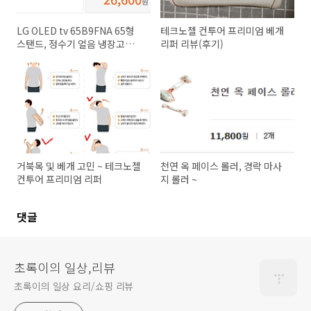
LG OLED tv 65B9FNA 65형
테크노젤 컨투어 프리미엄 베개
스탠드, 정수기 얼음 냉장고
리퍼 리뷰(후기)
J812S35 구매기 훔...
거북목 및 베개 고민 ~ 테크노젤
천연 옥 페이스 롤러, 경락 마사
컨투어 프리미엄 리퍼
지 롤러 ~
댓글
초록이의 일상,리뷰
초록이의 일상 요리/쇼핑 리뷰