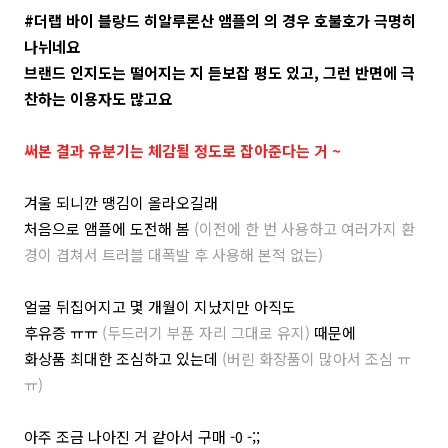
#더랩 바이 블랑드 히알루론산 앰플의 의 경우 호불호가 극명히
나뉘네요
브랜드 인지도는 떨어지는 지 듣보잡 평도 있고, 그런 반면에 극
찬하는 이용자도 많고요
써본 결과 유분기는 체감될 정도로 잡아준다는 거 ~
겨울 되니깐 땡김이 올라오길래
처음으로 앰플에 도전해 봄
(이전에 한 번 사용하고 여러가지 환
경이 겹쳐서 트러블 대폭발 후 사용해 본적 없는)
얼굴 뒤집어지고 몇 개월이 지났지만 아직도
후유증 ㅠㅠ
(두드러기 부푼 자리 그대로 유지)
때문에
화상품 최대한 조심하고 있는데
(버린 화장품이 많아서 조심 ㅠ
ㅠ)
아주 조금 나아진 거 같아서 구매 -0 -;;