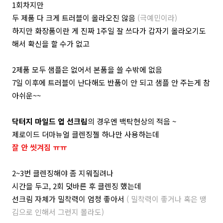
1회차지만
두 제품 다 크게 트러블이 올라오진 않음
(극예민이라)
하지만 화장품이란 게 진짜 1주일 잘 쓰다가 갑자기 올라오기도
해서 확신을 할 수가 없고
2제품 모두 샘플은 없어서 본품을 쓸 수밖에 없음
7일 이후에 트러블이 난다해도 반품이 안 되고 샘플 안 주는게 참
아쉬운~~
닥터지 마일드 업 선크림
의 경우엔 백탁현상의 적음 ~
제로이드 더마뉴얼 클렌징젤 하나만 사용하는데
잘 안 씻겨짐 ㅠㅠ
2~3번 클렌징해야 좀 지워질려나
시간을 두고, 2회 덧바른 후 클렌징 했는데
선크림 자체가 밀착력이 엄청 좋아서
( 밀착력이 좋거나 혹은 땡
김으로 인해서 그런지 몰라도)