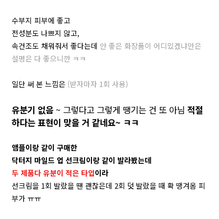
수부지 피부에 좋고
전성분도 나쁘지 않고,
속건조도 채워줘서 좋다는데
안 좋은 화장품이 어디있겠냐만은
설명은 다 좋으니깐 ㅋㅋ
일단 써 본 느낌은
(받자마자 1회 사용)
유분기 없음
~ 그렇다고 그렇게 땡기는 건 또 아님
적절
하다는 표현이 맞을 거 같네요~ ㅋㅋ
앰플이랑 같이 구매한
닥터지 마일드 업 선크림이랑 같이 발라봤는데
두 제품다 유분이 적은 타입
이라
선크림을 1회 발랐을 땐 괜찮은데 2회 덧 발랐을 때 확 땡겨옴 피
부가 ㅠㅠ